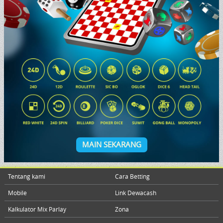
Live Casino
Poker
PROMO
Slots
PROMO
IDN Live
Togel
PROMO
MAIN SEKARANG
Elottery
Tentang kami
Cara Betting
Tangkas
Mobile
Link Dewacash
PROMO
Tembak Ikan
Kalkulator Mix Parlay
Zona